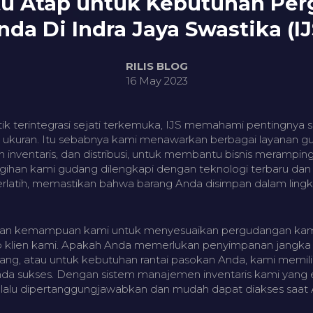
atu Atap untuk Kebutuhan Pe
nda Di Indra Jaya Swastika (IJ
RILIS BLOG
16 May 2023
tik terintegrasi sejati terkemuka, IJS memahami pentingnya 
is ukuran. Itu sebabnya kami menawarkan berbagai layanan 
nventaris, dan distribusi, untuk membantu bisnis merampingk
han kami gudang dilengkapi dengan teknologi terbaru dan 
terlatih, memastikan bahwa barang Anda disimpan dalam lin
gan kemampuan kami untuk menyesuaikan pergudangan kami
ap klien kami. Apakah Anda memerlukan penyimpanan jangka 
ng, atau untuk kebutuhan rantai pasokan Anda, kami memili
 sukses. Dengan sistem manajemen inventaris kami yang ef
selalu dipertanggungjawabkan dan mudah dapat diakses sa