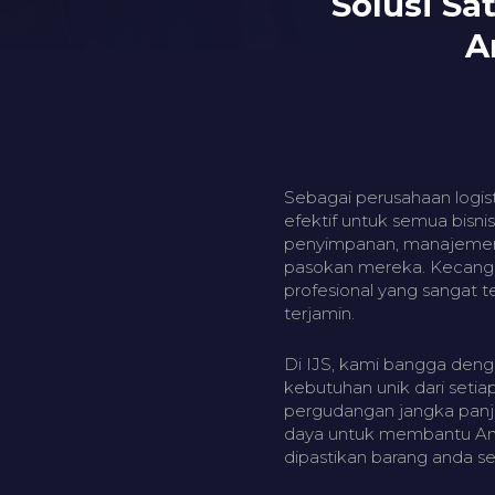
Solusi S
A
Sebagai perusahaan logis
efektif untuk semua bisn
penyimpanan, manajemen i
pasokan mereka. Kecanggi
profesional yang sangat 
terjamin.
Di IJS, kami bangga den
kebutuhan unik dari seti
pergudangan jangka panja
daya untuk membantu Anda
dipastikan barang anda 