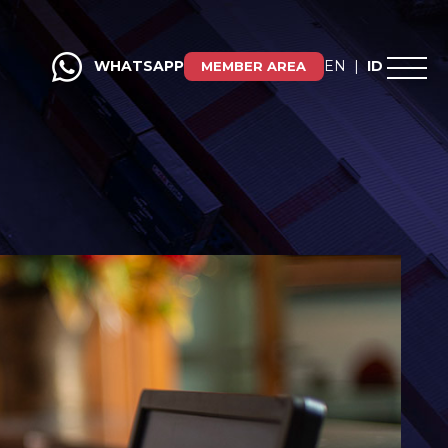
WHATSAPP
EN
|
ID
MEMBER AREA